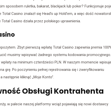
kim sposobem ruletka, bakarat, blackjack lub poker? Funkcjonuje po
e Total Casino znalazł się Head’s up Hold’em, a więc dość nowatorsk
e Total Casino działa przez polskiego uprawnienia.
asino
epozytem. Zbyt pierwszą wpłatę Total Casino zapewnia premia 100
rzucić musimy wpisywać żadnego systemu kodowania promocyjnego.
ona wpłaty na minimum czterdzieści PLN. W naszym momencie wpisu
grę. Po poczynieniu pełnej rejestrowania się i zweryfikowaniu
a następnie kliknąć „Moje Konto”.
ywność Obsługi Kontrahenta
ży, w palecie naszej platformy wciąż pojawiają się nowi dostawcy