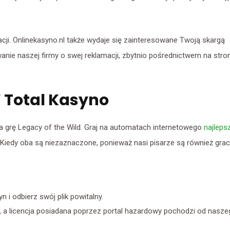
acji. Onlinekasyno.nl także wydaje się zainteresowane Twoją skargą
nie naszej firmy o swej reklamacji, zbytnio pośrednictwem na stro
 Total Kasyno
a grę Legacy of the Wild. Graj na automatach internetowego
najleps
 Kiedy oba są niezaznaczone, ponieważ nasi pisarze są również gra
 i odbierz swój plik powitalny.
, a licencja posiadana poprzez portal hazardowy pochodzi od nasz