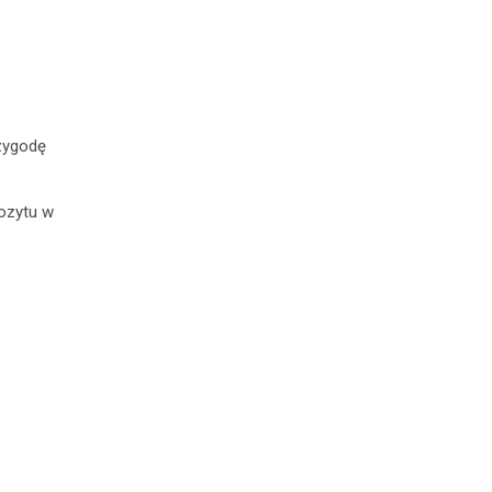
rzygodę
ozytu w