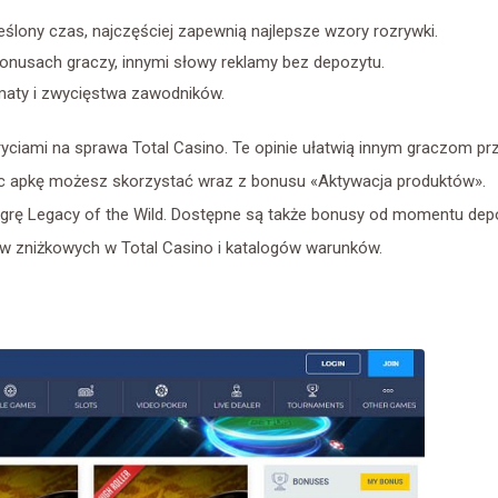
ślony czas, najczęściej zapewnią najlepsze wzory rozrywki.
usach graczy, innymi słowy reklamy bez depozytu.
aty i zwycięstwa zawodników.
kryciami na sprawa Total Casino. Te opinie ułatwią innym graczom p
ąc apkę możesz skorzystać wraz z bonusu «Aktywacja produktów».
 grę Legacy of the Wild. Dostępne są także bonusy od momentu dep
ów zniżkowych w Total Casino i katalogów warunków.