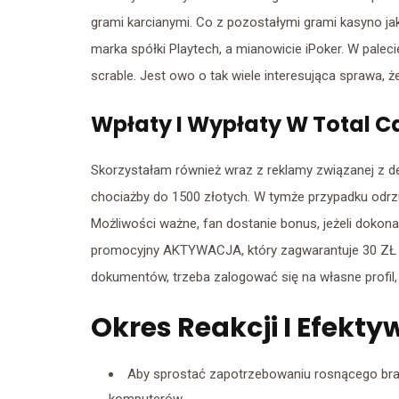
grami karcianymi. Co z pozostałymi grami kasyno ja
marka spółki Playtech, a mianowicie iPoker. W paleci
scrable. Jest owo o tak wiele interesująca sprawa, ż
Wpłaty I Wypłaty W Total C
Skorzystałam również wraz z reklamy związanej z d
chociażby do 1500 złotych. W tymże przypadku od
Możliwości ważne, fan dostanie bonus, jeżeli dok
promocyjny AKTYWACJA, który zagwarantuje 30 ZŁ na 
dokumentów, trzeba zalogować się na własne profil, 
Okres Reakcji I Efekt
Aby sprostać zapotrzebowaniu rosnącego bran