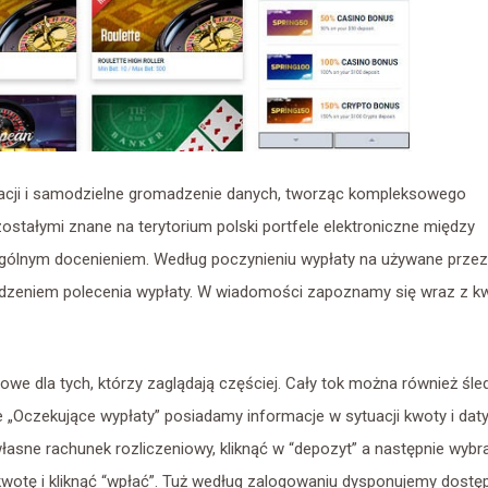
rmacji i samodzielne gromadzenie danych, tworząc kompleksowego
ostałymi znane na terytorium polski portfele elektroniczne między
zczególnym docenieniem. Według poczynieniu wypłaty na używane prze
erdzeniem polecenia wypłaty. W wiadomości zapoznamy się wraz z kw
owe dla tych, którzy zaglądają częściej. Cały tok można również śle
„Oczekujące wypłaty” posiadamy informacje w sytuacji kwoty i dat
asne rachunek rozliczeniowy, kliknąć w “depozyt” a następnie wybr
 kwotę i kliknąć “wpłać”. Tuż według zalogowaniu dysponujemy dostę