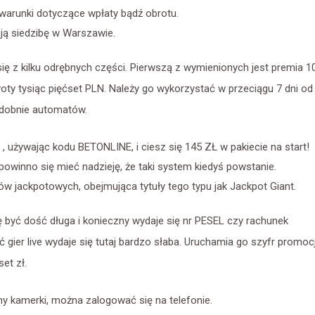
warunki dotyczące wpłaty bądź obrotu.
ją siedzibę w Warszawie.
ię z kilku odrębnych części. Pierwszą z wymienionych jest premia 
ty tysiąc pięćset PLN. Należy go wykorzystać w przeciągu 7 dni od
odobnie automatów.
, używając kodu BETONLINE, i ciesz się 145 ZŁ w pakiecie na start!
powinno się mieć nadzieję, że taki system kiedyś powstanie.
ów jackpotowych, obejmująca tytuły tego typu jak Jackpot Giant.
ę być dość długa i konieczny wydaje się nr PESEL czy rachunek
ier live wydaje się tutaj bardzo słaba. Uruchamia go szyfr promocj
et zł.
y kamerki, można zalogować się na telefonie.