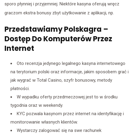
sporo płynniej i przyjemniej. Niektóre kasyna oferują wręcz
graczom ekstra bonusy zbyt użytkowanie z aplikacji, np.
Przedstawiamy Polskagra –
Dostęp Do Komputerów Przez
Internet
Oto recenzja jedynego legalnego kasyna internetowego
na terytorium polski oraz informacje, jakim sposobem grać i
jak wygrać w Total Casino, szyfr bonusowy, metody
płatności.
W wypadku oferty przedmeczowej jest to w środku
tygodnia oraz w weekendy.
KYC pozwala kasynom przez internet na identyfikację i
monitorowanie własnych klientów.
Wystarczy zalogować się na swe rachunek