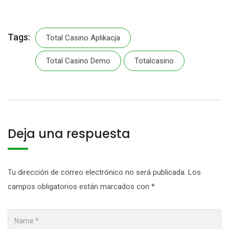
Tags:
Total Casino Aplikacja
Total Casino Demo
Totalcasino
Deja una respuesta
Tu dirección de correo electrónico no será publicada.
Los
campos obligatorios están marcados con
*