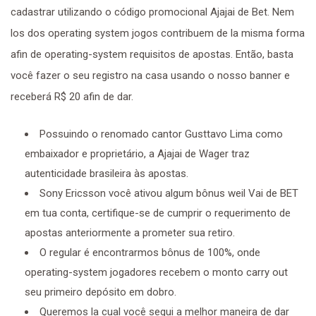
cadastrar utilizando o código promocional Ajajai de Bet. Nem
los dos operating system jogos contribuem de la misma forma
afin de operating-system requisitos de apostas. Então, basta
você fazer o seu registro na casa usando o nosso banner e
receberá R$ 20 afin de dar.
Possuindo o renomado cantor Gusttavo Lima como
embaixador e proprietário, a Ajajai de Wager traz
autenticidade brasileira às apostas.
Sony Ericsson você ativou algum bônus weil Vai de BET
em tua conta, certifique-se de cumprir o requerimento de
apostas anteriormente a prometer sua retiro.
O regular é encontrarmos bônus de 100%, onde
operating-system jogadores recebem o monto carry out
seu primeiro depósito em dobro.
Queremos la cual você segui a melhor maneira de dar