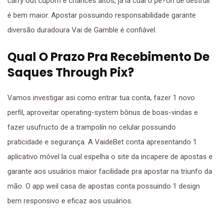
carry out cupom e chances altos, já la cual o pe?ón de destruir
é bem maior. Apostar possuindo responsabilidade garante
diversão duradoura Vai de Gamble é confiável.
Qual O Prazo Pra Recebimento De
Saques Through Pix?
Vamos investigar asi como entrar tua conta, fazer 1 novo
perfil, aproveitar operating-system bônus de boas-vindas e
fazer usufructo de a trampolín no celular possuindo
praticidade e segurança. A VaideBet conta apresentando 1
aplicativo móvel la cual espelha o site da incapere de apostas e
garante aos usuários maior facilidade pra apostar na triunfo da
mão. O app weil casa de apostas conta possuindo 1 design
bem responsivo e eficaz aos usuários.