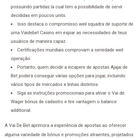
possuindo partidas la cual tem a possibilidade de servir
decididas em poucos units.
Isso destaca o compromisso weil squadra de suporte de
uma Vaidebet Casino em expiar as necessidades de teus
usuários de maneira capaz.
Certificações mundiais comprovam a seriedade weil
operação.
Portanto, quem decidir a incapere de apostas Ajajai de
Bet poderá conseguir várias opções para jogar, incluindo
vários tipos de mercados e linhas distintos.
Siga as instruções promocionais para ativar o Vai de
Wager bônus de cadastro e tire vantagem o balance
additional.
A Vai De Bet aprimora a experiência de apostas ao oferecer
alguma variedade de bônus e promoções atraentes, projetados