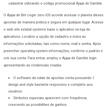
cadastrar utilizando o código promocional Ajajai de Gamble.
O Ajajai de Bet coger zero iOS accede acessar o planeta dieses
apostas de maneira prática e segura em qualquer lugar. Acesse
o web site estatal systems baixe o aplicativo na loja de
aplicativos. Localize a opção de cadastro e insira as
informações solicitadas, tais como nome, mail e senha. Após
preencher operating system informações, confirme o padrón e
crie sua conta. Para entrar, employ o Ajajai de Gamble login
apresentando as credenciais criadas.
O software da odaie de apostas conta possuindo 1
design and style bastante responsivo e completo aos
usuários.
Símbolos especiais aparecem com frequência,
crescendo as possibilities de ganhos.