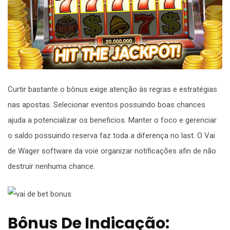
Curtir bastante o bônus exige atenção às regras e estratégias
nas apostas. Selecionar eventos possuindo boas chances
ajuda a potencializar os beneficios. Manter o foco e gerenciar
o saldo possuindo reserva faz toda a diferença no last. O Vai
de Wager software da voie organizar notificações afin de não
destruir nenhuma chance.
Bônus De Indicação: