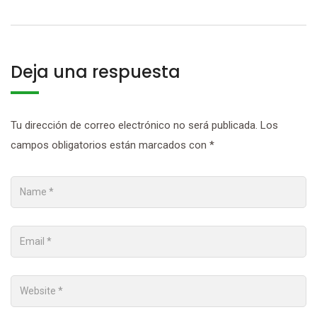
Deja una respuesta
Tu dirección de correo electrónico no será publicada.
Los
campos obligatorios están marcados con
*