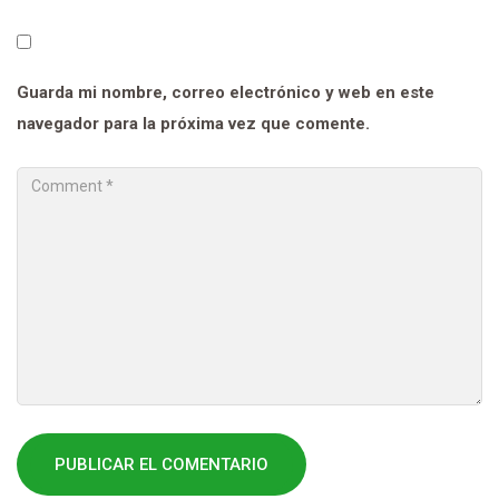
Guarda mi nombre, correo electrónico y web en este
navegador para la próxima vez que comente.