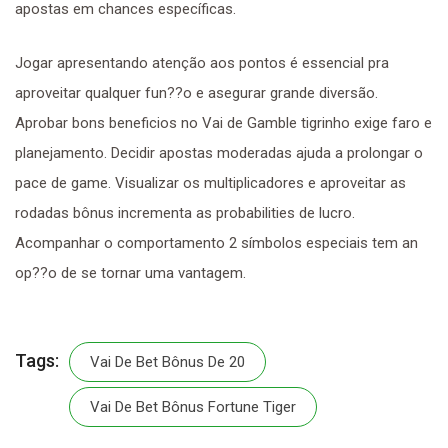
apostas em chances específicas.
Jogar apresentando atenção aos pontos é essencial pra
aproveitar qualquer fun??o e asegurar grande diversão.
Aprobar bons beneficios no Vai de Gamble tigrinho exige faro e
planejamento. Decidir apostas moderadas ajuda a prolongar o
pace de game. Visualizar os multiplicadores e aproveitar as
rodadas bônus incrementa as probabilities de lucro.
Acompanhar o comportamento 2 símbolos especiais tem an
op??o de se tornar uma vantagem.
Tags:
Vai De Bet Bônus De 20
Vai De Bet Bônus Fortune Tiger