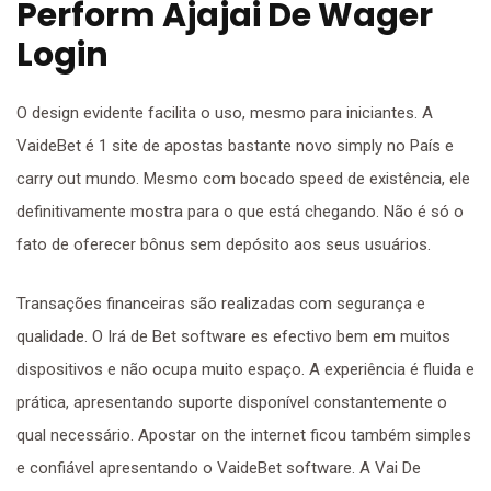
Perform Ajajai De Wager
Login
O design evidente facilita o uso, mesmo para iniciantes. A
VaideBet é 1 site de apostas bastante novo simply no País e
carry out mundo. Mesmo com bocado speed de existência, ele
definitivamente mostra para o que está chegando. Não é só o
fato de oferecer bônus sem depósito aos seus usuários.
Transações financeiras são realizadas com segurança e
qualidade. O Irá de Bet software es efectivo bem em muitos
dispositivos e não ocupa muito espaço. A experiência é fluida e
prática, apresentando suporte disponível constantemente o
qual necessário. Apostar on the internet ficou também simples
e confiável apresentando o VaideBet software. A Vai De