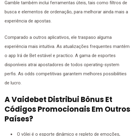
Gamble também inclui ferramentas úteis, tais como filtros de
busca e elementos de ordenação, para melhorar ainda mais a
experiência de apostas.
Comparado a outros aplicativos, ele traspaso alguma
experiência mais intuitiva. As atualizações frequentes mantêm
o app Irá de Bet estável e practico. A gama de esportes
disponíveis atrai apostadores de todos operating-system
perfis. As odds competitivas garantem melhores possibilities
de lucro.
A Vaidebet Distribui Bônus Et
Códigos Promocionais Em Outros
Países?
O vôlei é o esporte dinâmico e repleto de emoções,