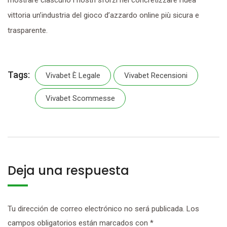
vittoria un’industria del gioco d’azzardo online più sicura e
trasparente.
Tags:
Vivabet È Legale
Vivabet Recensioni
Vivabet Scommesse
Deja una respuesta
Tu dirección de correo electrónico no será publicada.
Los
campos obligatorios están marcados con
*