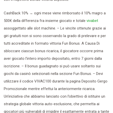
CashBack 10% → ogni mese viene rimborsato il 10% magro a
500€ della differenza fra insieme giocato e totale
vivabet
assoggettato alle slot machine. – Le vincite ottenute grazie ai
giri gratuiti non si sono osservando la grado di prelevare e per
tutti accreditate in formato vittoria Fun Bonus. A Causa Di
sbloccare ciascun bonus ricarica, il giocatore occorre prima
aver giocato l’intero importo depositato, entro 7 giorni dalla
iscrizione. – Il bonus guadagnato si può usare soltanto sui
giochi da casinò selezionati nella sezione Fun Bonus. – Devi
utilizzare il codice VIVAC100 durante la pagina Deposito Gergo
Promozionale mentre effettui la anteriormente ricarica.
Un’iniziativa che abbiamo lanciato con l’obiettivo di istituire un
strategia globale vittoria auto-esclusione, che permetta ai
giocatori più vulnerabili di irrigidire il esattamente entrata a tante