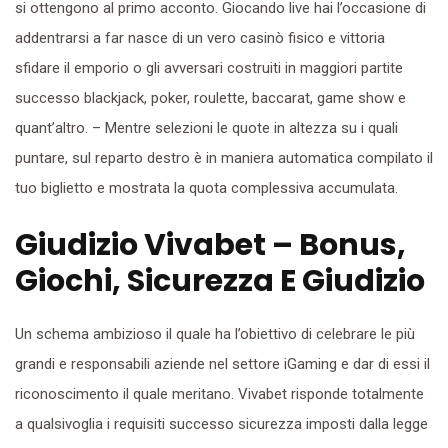
si ottengono al primo acconto. Giocando live hai l’occasione di
addentrarsi a far nasce di un vero casinò fisico e vittoria
sfidare il emporio o gli avversari costruiti in maggiori partite
successo blackjack, poker, roulette, baccarat, game show e
quant’altro. – Mentre selezioni le quote in altezza su i quali
puntare, sul reparto destro è in maniera automatica compilato il
tuo biglietto e mostrata la quota complessiva accumulata.
Giudizio Vivabet – Bonus,
Giochi, Sicurezza E Giudizio
Un schema ambizioso il quale ha l’obiettivo di celebrare le più
grandi e responsabili aziende nel settore iGaming e dar di essi il
riconoscimento il quale meritano. Vivabet risponde totalmente
a qualsivoglia i requisiti successo sicurezza imposti dalla legge