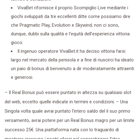
VivaBet rifornisce il proprio Scompiglio Live mediante i
giochi sviluppati da tre eccellenti ditte come possiamo dire
che Pragmatic Play, Evolution e Skywind; non ci sono,
dunque, dubbi sulla qualità e l’equità dell’esperienza vittoria
gioco.
Il ingenuo operatore VivaBet.it ha deciso vittoria farsi
largo nel mercato della penisola e a fine di riuscirci ha ideato
un paio di bonus di benvenuto a dir moderatamente attraenti
e generosi.
– Il Real Bonus può essere puntato in altezza su qualsiasi slot
del web, eccetto quelle indicate in termini e condizioni. – Una
Singola volta quale avrai puntato l’intero saldo del il suo primo
versamento, avrai potere per un Real Bonus magro per un limite
successo 25€. Una piattaforma nata con lo traguardo di
mostrare ciascuno i nostri sforzi nel concretizzare l’idea