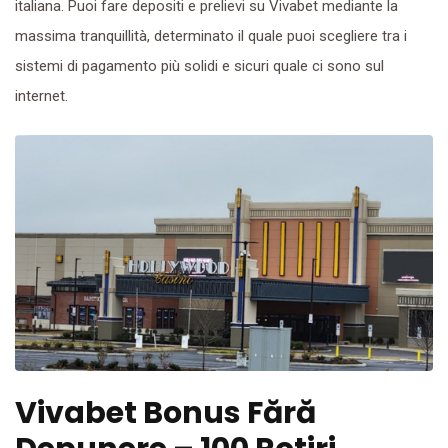
italiana. Puoi fare depositi e prelievi su Vivabet mediante la
massima tranquillità, determinato il quale puoi scegliere tra i
sistemi di pagamento più solidi e sicuri quale ci sono sul
internet.
Vivabet Bonus Fără