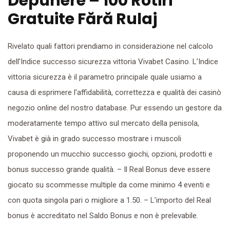
Depunere – 100 Rotiri
Gratuite Fără Rulaj
Rivelato quali fattori prendiamo in considerazione nel calcolo
dell’Indice successo sicurezza vittoria Vivabet Casino. L’Indice
vittoria sicurezza è il parametro principale quale usiamo a
causa di esprimere l’affidabilità, correttezza e qualità dei casinò
negozio online del nostro database. Pur essendo un gestore da
moderatamente tempo attivo sul mercato della penisola,
Vivabet è già in grado successo mostrare i muscoli
proponendo un mucchio successo giochi, opzioni, prodotti e
bonus successo grande qualità. – Il Real Bonus deve essere
giocato su scommesse multiple da come minimo 4 eventi e
con quota singola pari o migliore a 1.50. – L’importo del Real
bonus è accreditato nel Saldo Bonus e non è prelevabile.