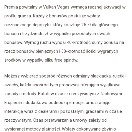
Premia powitalny w Vulkan Vegas wymaga ręcznej aktywacji w
profilu gracza. Każdy z bonusów postuluje wpłaty
nieznacznego depozytu, który kosztuje 25 zł dla głównego
bonusu i trzydziestu zł w wypadku pozostałych dwóch
bonusów. Wymóg ruchu wynosi 40-krotność sumy bonusu na
rzecz bonusów pieniężnych i 30-krotność ilości wygranych
środków w wypadku pliku free spinów.
Możesz wybierać spośród różnych odmiany blackjacka, ruletki i
szachy, każda spośród tych propozycji oferująca wyjątkowe
zasady i metody. Batalii w czasie rzeczywistym z fachowymi
krupierami dodatkowo podnoszą emocje, umożliwiając
interakcję wraz z dealerami i pozostałymi graczami w czasie
rzeczywistym. Czas przetwarzania umowy zależy od
wybieranej metody płatności. Wpłaty dokonywane zbytnio