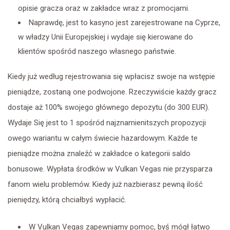
opisie gracza oraz w zakładce wraz z promocjami.
Naprawdę, jest to kasyno jest zarejestrowane na Cyprze,
w władzy Unii Europejskiej i wydaje się kierowane do
klientów spośród naszego własnego państwie.
Kiedy już według rejestrowania się wpłacisz swoje na wstępie
pieniądze, zostaną one podwojone. Rzeczywiście każdy gracz
dostaje aż 100% swojego głównego depozytu (do 300 EUR).
Wydaje Się jest to 1 spośród najznamienitszych propozycji
owego wariantu w całym świecie hazardowym. Każde te
pieniądze można znaleźć w zakładce o kategorii saldo
bonusowe. Wypłata środków w Vulkan Vegas nie przysparza
fanom wielu problemów. Kiedy już nazbierasz pewną ilość
pieniędzy, którą chciałbyś wypłacić.
W Vulkan Vegas zapewniamy pomoc, byś mógł łatwo