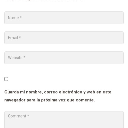
Guarda mi nombre, correo electrónico y web en este
navegador para la próxima vez que comente.