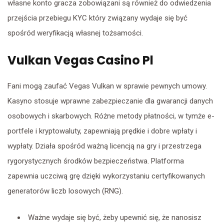
własne konto gracza zobowiązani są również do odwiedzenia
przejścia przebiegu KYC który związany wydaje się być
spośród weryfikacją własnej tożsamości.
Vulkan Vegas Casino Pl
Fani mogą zaufać Vegas Vulkan w sprawie pewnych umowy.
Kasyno stosuje wprawne zabezpieczanie dla gwarancji danych
osobowych i skarbowych. Różne metody płatności, w tymże e-
portfele i kryptowaluty, zapewniają prędkie i dobre wpłaty i
wypłaty. Działa spośród ważną licencją na gry i przestrzega
rygorystycznych środków bezpieczeństwa. Platforma
zapewnia uczciwą grę dzięki wykorzystaniu certyfikowanych
generatorów liczb losowych (RNG).
Ważne wydaje się być, żeby upewnić się, że nanosisz