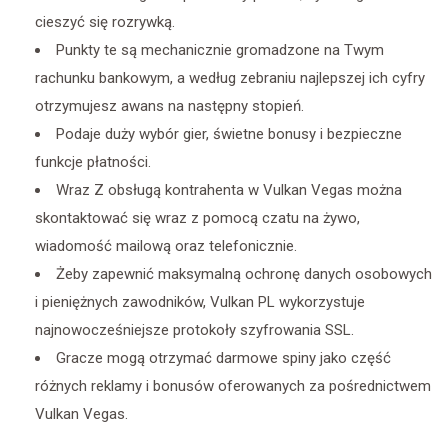
cieszyć się rozrywką.
Punkty te są mechanicznie gromadzone na Twym
rachunku bankowym, a według zebraniu najlepszej ich cyfry
otrzymujesz awans na następny stopień.
Podaje duży wybór gier, świetne bonusy i bezpieczne
funkcje płatności.
Wraz Z obsługą kontrahenta w Vulkan Vegas można
skontaktować się wraz z pomocą czatu na żywo,
wiadomość mailową oraz telefonicznie.
Żeby zapewnić maksymalną ochronę danych osobowych
i pieniężnych zawodników, Vulkan PL wykorzystuje
najnowocześniejsze protokoły szyfrowania SSL.
Gracze mogą otrzymać darmowe spiny jako część
różnych reklamy i bonusów oferowanych za pośrednictwem
Vulkan Vegas.