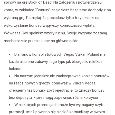
spinów na grę Book of Dead. Na założeniu i potwierdzeniu
konta, w zakładce “Bonusy” znajdziesz bezpłatne dochody z na
wybraną grę. Pamiętaj, że posiadasz tylko trzy dzionki na
wykorzystanie bonusu wyjąwszy konieczności wpłaty.
Wówczas Gdy spełnisz wzory ruchu, Swoje wygrane zostaną
mechanicznie przeniesione na główne saldo.
Dla fanów konsol stołowych Vegas Vulkan Poland ma
każde ulubione zabawy, tego typu jak blackjack, ruletka i
bakarat.
Na naszym jednakże nie zaakceptować koniec bonusów
na rzecz nowych graczy, ponieważ w Vulkan Vegas
oferujemy też bonusy zbyt rejestrację, to znaczy bonusy
bez depozytu, które mogą zapewniać różne korzyści.
W niektórych promocjach może być wymagany szyfr
promocji, toteż powinno się śledzić komunikaty w swoim