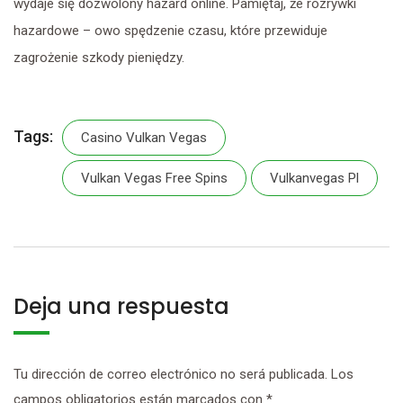
wydaje się dozwolony hazard online. Pamiętaj, że rozrywki
hazardowe – owo spędzenie czasu, które przewiduje
zagrożenie szkody pieniędzy.
Tags:
Casino Vulkan Vegas
Vulkan Vegas Free Spins
Vulkanvegas Pl
Deja una respuesta
Tu dirección de correo electrónico no será publicada.
Los
campos obligatorios están marcados con
*