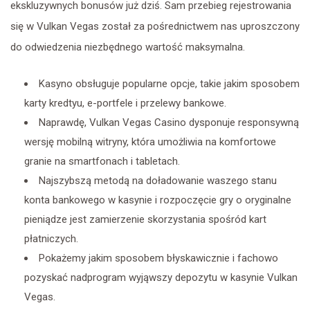
ekskluzywnych bonusów już dziś. Sam przebieg rejestrowania
się w Vulkan Vegas został za pośrednictwem nas uproszczony
do odwiedzenia niezbędnego wartość maksymalna.
Kasyno obsługuje popularne opcje, takie jakim sposobem
karty kredtyu, e-portfele i przelewy bankowe.
Naprawdę, Vulkan Vegas Casino dysponuje responsywną
wersję mobilną witryny, która umożliwia na komfortowe
granie na smartfonach i tabletach.
Najszybszą metodą na doładowanie waszego stanu
konta bankowego w kasynie i rozpoczęcie gry o oryginalne
pieniądze jest zamierzenie skorzystania spośród kart
płatniczych.
Pokażemy jakim sposobem błyskawicznie i fachowo
pozyskać nadprogram wyjąwszy depozytu w kasynie Vulkan
Vegas.