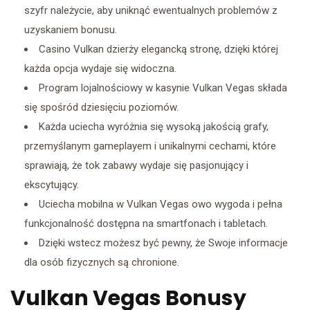
szyfr należycie, aby uniknąć ewentualnych problemów z
uzyskaniem bonusu.
Casino Vulkan dzierży elegancką stronę, dzięki której
każda opcja wydaje się widoczna.
Program lojalnościowy w kasynie Vulkan Vegas składa
się spośród dziesięciu poziomów.
Każda uciecha wyróżnia się wysoką jakością grafy,
przemyślanym gameplayem i unikalnymi cechami, które
sprawiają, że tok zabawy wydaje się pasjonujący i
ekscytujący.
Uciecha mobilna w Vulkan Vegas owo wygoda i pełna
funkcjonalność dostępna na smartfonach i tabletach.
Dzięki wstecz możesz być pewny, że Swoje informacje
dla osób fizycznych są chronione.
Vulkan Vegas Bonusy