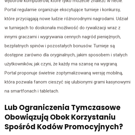
wyborów komputerów, które tylko możecie znaleźć w necie.
Portal regularnie organizuje ekscytujące turnieje i konkursy,
które przyciągają nowe ludzie różnorodnymi nagrodami. Udział
w turniejach to doskonała możliwość do rywalizacji wraz z
innymi graczami i wygrywania cennych nagród pieniężnych,
bezpłatnych spinów i pozostałych bonusów. Turnieje są
dostępne zarówno dla oryginalnych, jakim sposobem i stałych
użytkowników, jak czyni, że każdy ma szansę na wygraną.
Portal proponuje świetnie zoptymalizowaną wersję mobilną,
która pozwala fanom cieszyć się ulubionymi grami kasynowymi
na smartfonach i tabletach.
Lub Ograniczenia Tymczasowe
Obowiązują Obok Korzystaniu
Spośród Kodów Promocyjnych?