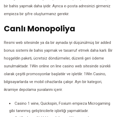
bir bahis yapmak daha iyidir. Ayrıca e-posta adresinizi girmeniz
empieza bir şifre oluşturmanız gerekir.
Canlı Monopoliya
Resmi web sitesinde ya da bir aynada iyi düşünülmüş bir added
bonus sistemi ile bahis yapmak ve tasarruf etmek daha karlı. Bir
hoşgeldin paketi, ücretsiz döndürmeler, düzenli geri ödeme
sunulmaktadır. 1Win online on line casino web sitesinde sürekli
olarak çeşitli promosyonlar başlatılır ve işletilir. 1Win Casino,
bilgisayarlarda ve mobil cihazlarda çalışır. Ayrı bir kategori,
ikramiye depolama yuvalarını içerir.
Casino 1 wine, Quickspin, Foxium empieza Microgaming
gibi tanınmış geliştiricilerle işbirliği yapmaktadır.