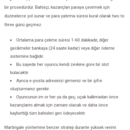
bir prosedürdür. Bahisçi, kazançları paraya çevirmek için
düzinelerce yol sunar ve para yatırma süresi kural olarak two to
three günü geçmez.
Ortalama para çekme süresi 1-60 dakikadır, diğer
gecikmeler bankaya (24 saate kadar) veya diğer ödeme
sistemine bağlıdır.
Bu sayede her oyuncu kendi zevkine göre bir slot
bulacaktır.
Ayrıca e-posta adresinizi girmeniz ve bir şifre
oluşturmanız gerekir.
Oyuncunun im or her ya da geç, uçak kalkmadan önce
kazançlarını almak için zamanı olacak ve daha önce
kaybettiği tüm bahisleri geri ödeyecektir.
Martingale yöntemine benzer strateji durante yüksek verimi