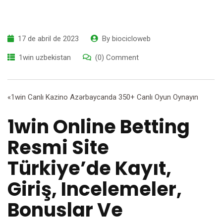
17 de abril de 2023
By
biocicloweb
1win uzbekistan
(0) Comment
«1win Canlı Kazino Azərbaycanda 350+ Canlı Oyun Oynayın
1win Online Betting
Resmi Site
Türkiye’de Kayıt,
Giriş, Incelemeler,
Bonuslar Ve