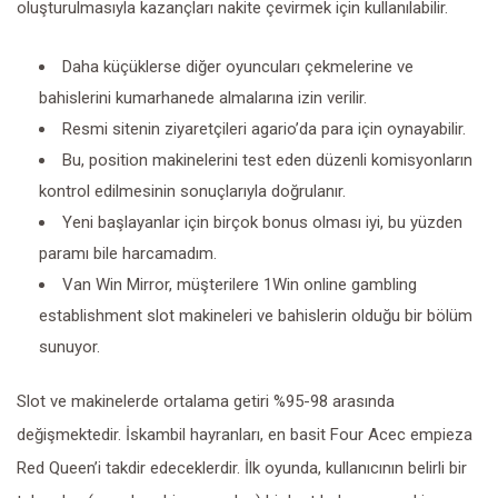
oluşturulmasıyla kazançları nakite çevirmek için kullanılabilir.
Daha küçüklerse diğer oyuncuları çekmelerine ve
bahislerini kumarhanede almalarına izin verilir.
Resmi sitenin ziyaretçileri agario’da para için oynayabilir.
Bu, position makinelerini test eden düzenli komisyonların
kontrol edilmesinin sonuçlarıyla doğrulanır.
Yeni başlayanlar için birçok bonus olması iyi, bu yüzden
paramı bile harcamadım.
Van Win Mirror, müşterilere 1Win online gambling
establishment slot makineleri ve bahislerin olduğu bir bölüm
sunuyor.
Slot ve makinelerde ortalama getiri %95-98 arasında
değişmektedir. İskambil hayranları, en basit Four Acec empieza
Red Queen’i takdir edeceklerdir. İlk oyunda, kullanıcının belirli bir