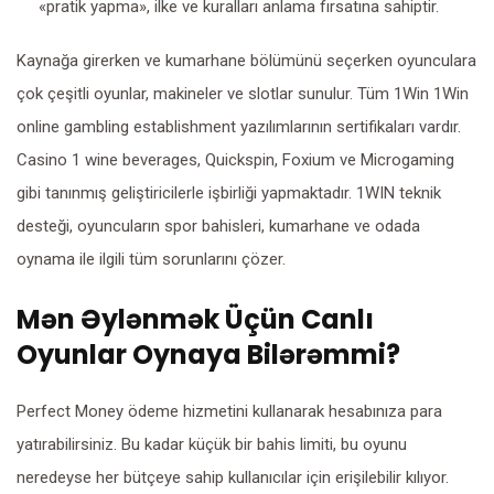
«pratik yapma», ilke ve kuralları anlama fırsatına sahiptir.
Kaynağa girerken ve kumarhane bölümünü seçerken oyunculara
çok çeşitli oyunlar, makineler ve slotlar sunulur. Tüm 1Win 1Win
online gambling establishment yazılımlarının sertifikaları vardır.
Casino 1 wine beverages, Quickspin, Foxium ve Microgaming
gibi tanınmış geliştiricilerle işbirliği yapmaktadır. 1WIN teknik
desteği, oyuncuların spor bahisleri, kumarhane ve odada
oynama ile ilgili tüm sorunlarını çözer.
Mən Əylənmək Üçün Canlı
Oyunlar Oynaya Bilərəmmi?
Perfect Money ödeme hizmetini kullanarak hesabınıza para
yatırabilirsiniz. Bu kadar küçük bir bahis limiti, bu oyunu
neredeyse her bütçeye sahip kullanıcılar için erişilebilir kılıyor.