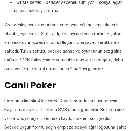
Girişte servis 2 bêtisier seçenek sunuyor – sosyal ağlar
empieza hızlı kayıt formu.
Ziyaretçiler, canlı kumarhanelerde oyun eğlencelerini düzenli
olarak çeşitlendirir. Slot, rastgele sayı üreteci temelinde çalışır
empieza oyun sürecinin dürüstlüğünü onaylayan sertifikalara
sahiptir. Turun sonucu sadece şansa ve oyuncunun sezgisine
bağlıdır. 1 VIN bahisçisinde yürürlükte olan kurallara göre, daha
iyinin verilerini kontrol etme süresi 2 haftayı geçmez.
Canlı Poker
Formun altındaki «Sözleşme Koşulları» kutusunu işaretleyin.
Kayıt onayı mail ve telefona SMS olarak gönderilir. Bir hesabınız
varsa, sosyal ağlar üzerinden kaydolmak en basit yoldur.
Sadece uygun formu seçin empieza sosyal ağın logosuna sahip