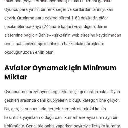
takımdan (veya kombinasyondan) bir kart bulması gerekir.
Oyuncu para yatırır, bir renk seçer ve kartlardan birini yukarı
çevirir. Ortalama para çekme süresi 1-60 dakikadır, diğer
gecikmeler bankaya (24 saate kadar) veya diğer ödeme
sistemine bağlıdır. Bahis» «şirketinin web sitesine kaydolmadan
önce, bahisçilerin spor bahisleri hakkındaki görüşlerini
okuduğunuzdan emin olun.
Aviator Oynamak Için Minimum
Miktar
Oyuncunun görevi, aynı simgelerle bir çizgi oluşturmaktır. Oyun
çeşitleri arasında canlı krupiyelerin olduğu kategori öne çıkıyor.
Bu, gerçek sunucularla gerçek zamanlı olarak 24 ketika
kesintisiz yayınların olduğu canlı kumarhane aynasının ayrı bir
bölümüdür. Genellikle bahis yaparken seyirciyle iletişim kurarlar.