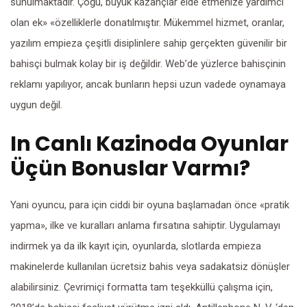
sunulmaktadır. Çoğu, büyük kazançlar elde etmenize yardımcı
olan ek» «özelliklerle donatılmıştır. Mükemmel hizmet, oranlar,
yazılım empieza çeşitli disiplinlere sahip gerçekten güvenilir bir
bahisçi bulmak kolay bir iş değildir. Web’de yüzlerce bahisçinin
reklamı yapılıyor, ancak bunların hepsi uzun vadede oynamaya
uygun değil.
In Canlı Kazinoda Oyunlar
Üçün Bonuslar Varmı?
Yani oyuncu, para için ciddi bir oyuna başlamadan önce «pratik
yapma», ilke ve kuralları anlama fırsatına sahiptir. Uygulamayı
indirmek ya da ilk kayıt için, oyunlarda, slotlarda empieza
makinelerde kullanılan ücretsiz bahis veya sadakatsiz dönüşler
alabilirsiniz. Çevrimiçi formatta tam teşekküllü çalışma için,