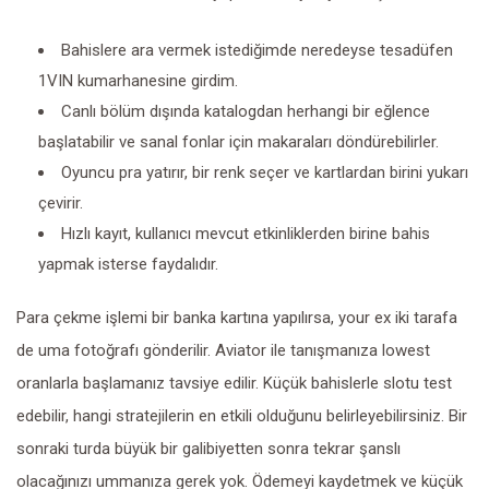
Bahislere ara vermek istediğimde neredeyse tesadüfen
1VIN kumarhanesine girdim.
Canlı bölüm dışında katalogdan herhangi bir eğlence
başlatabilir ve sanal fonlar için makaraları döndürebilirler.
Oyuncu pra yatırır, bir renk seçer ve kartlardan birini yukarı
çevirir.
Hızlı kayıt, kullanıcı mevcut etkinliklerden birine bahis
yapmak isterse faydalıdır.
Para çekme işlemi bir banka kartına yapılırsa, your ex iki tarafa
de uma fotoğrafı gönderilir. Aviator ile tanışmanıza lowest
oranlarla başlamanız tavsiye edilir. Küçük bahislerle slotu test
edebilir, hangi stratejilerin en etkili olduğunu belirleyebilirsiniz. Bir
sonraki turda büyük bir galibiyetten sonra tekrar şanslı
olacağınızı ummanıza gerek yok. Ödemeyi kaydetmek ve küçük