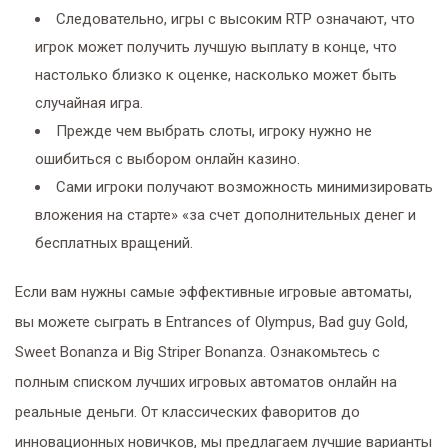
Следовательно, игры с высоким RTP означают, что
игрок может получить лучшую выплату в конце, что
настолько близко к оценке, насколько может быть
случайная игра.
Прежде чем выбрать слоты, игроку нужно не
ошибиться с выбором онлайн казино.
Сами игроки получают возможность минимизировать
вложения на старте» «за счет дополнительных денег и
бесплатных вращений.
Если вам нужны самые эффективные игровые автоматы,
вы можете сыграть в Entrances of Olympus, Bad guy Gold,
Sweet Bonanza и Big Striper Bonanza. Ознакомьтесь с
полным списком лучших игровых автоматов онлайн на
реальные деньги. От классических фаворитов до
инновационных новичков, мы предлагаем лучшие варианты