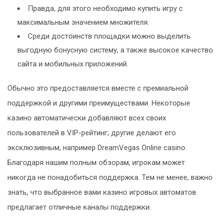
Правда, для этого необходимо купить игру с
максимальным значением множителя.
Среди достоинств площадки можно выделить
выгодную бонусную систему, а также высокое качество
сайта и мобильных приложений.
Обычно это предоставляется вместе с премиальной
поддержкой и другими преимуществами. Некоторые
казино автоматически добавляют всех своих
пользователей в VIP-рейтинг; другие делают его
эксклюзивным, например DreamVegas Online casino.
Благодаря нашим полным обзорам, игрокам может
никогда не понадобиться поддержка. Тем не менее, важно
знать, что выбранное вами казино игровых автоматов
предлагает отличные каналы поддержки.