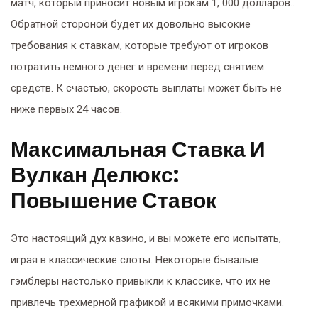
матч, который приносит новым игрокам 1, 000 долларов..
Обратной стороной будет их довольно высокие
требования к ставкам, которые требуют от игроков
потратить немного денег и времени перед снятием
средств. К счастью, скорость выплаты может быть не
ниже первых 24 часов.
Максимальная Ставка И
Вулкан Делюкс:
Повышение Ставок
Это настоящий дух казино, и вы можете его испытать,
играя в классические слоты. Некоторые бывалые
гэмблеры настолько привыкли к классике, что их не
привлечь трехмерной графикой и всякими примочками.