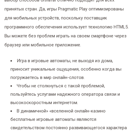
выбор способов оплаты отлично подходит для всех
принятых стран. Да, игры Pragmatic Play оптимизированы
для мобильных устройств, поскольку поставщик
программного обеспечения использует технологию HTML5.
Вы можете без проблем играть на своем смартфоне через
браузер или мобильное приложение.
Игра в игровые автоматы, не выходя из дома,
приносит уникальные ощущения, особенно когда вы
погружаетесь в мир онлайн-слотов.
Чтобы не столкнуться с такой проблемой,
пользуйтесь услугами надежного оператора связи и
высокоскоростным интернетом.
В динамичной» «вселенной онлайн-казино
бесплатные игровые автоматы являются
свидетельством постоянно развивающегося характера