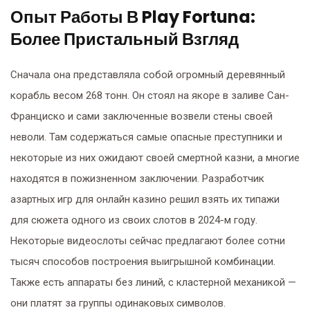
Опыт Работы В Play Fortuna:
Более Пристальный Взгляд
Сначала она представляла собой огромный деревянный
корабль весом 268 тонн. Он стоял на якоре в заливе Сан-
Франциско и сами заключенные возвели стены своей
неволи. Там содержаться самые опасные преступники и
некоторые из них ожидают своей смертной казни, а многие
находятся в пожизненном заключении. Разработчик
азартных игр для онлайн казино решил взять их типажи
для сюжета одного из своих слотов в 2024-м году.
Некоторые видеослоты сейчас предлагают более сотни
тысяч способов построения выигрышной комбинации.
Также есть аппараты без линий, с кластерной механикой —
они платят за группы одинаковых символов.