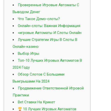
Проверенные Игровые Автоматы С
Выводом Денег
Что Такое Демо-слоты?
Онлайн-слоты: Важная Информация
«игровые Автоматы И Слоты Онлайн
Лучшие Стратегии Игры В Слоты В
Онлайн-казино
Выбор Игры
Топ-10 Лучших Игровых Автоматов В
2024 Году
Обзор Слотов С Большими
Выигрышами На 2024
Продвижение Ответственной Игровой
Практики
Bet Ставки На Крикет
10 Лучших Игровых Автоматов