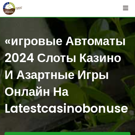
Skip
to
content
«игровые Автоматы
2024 Слоты Казино
И Азартные Игры
Онлайн На
Latestcasinobonuse