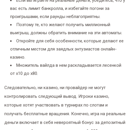
Если вы играете на реальные деньги, убедитесь, что у
вас есть лимит банкролла, и избегайте погони за
проигрышами, если раунды неблагоприятны.
Поэтому те, кто желают получить миллионный
выигрыш, должны обратить внимание на эти автоматы.
Откройте для себя особенности, которые делают ее
отличным местом для заядлых энтузиастов онлайн-
казино.
Множитель вайлда в нем раскладывается лесенкой
от х10 до х80.
Следовательно, ни казино, ни провайдер не могут
контролировать следующий вывод. Игроки казино,
которые хотят участвовать в турнирах по слотам и
получать бесплатные вращения. Конечно, игра на реальные
деньги включает в себя невероятный бонус за депозитный