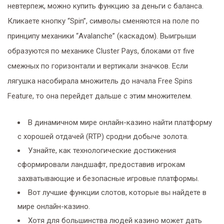
невтерпеж, можно купить функцию за деньги с баланса.
Кликаете кнопку “Spin”, символы сменяются на поле по
принципу механики “Avalanche” (каскадом). Выигрыши
образуются по механике Cluster Pays, блоками от five
смежных по горизонтали и вертикали значков. Если
лягушка насобирала множитель до начала Free Spins
Feature, то она перейдет дальше с этим множителем.
В динамичном мире онлайн-казино найти платформу
с хорошей отдачей (RTP) сродни добыче золота.
Узнайте, как технологические достижения
сформировали ландшафт, предоставив игрокам
захватывающие и безопасные игровые платформы.
Вот лучшие функции слотов, которые вы найдете в
мире онлайн-казино.
Хотя для большинства людей казино может дать