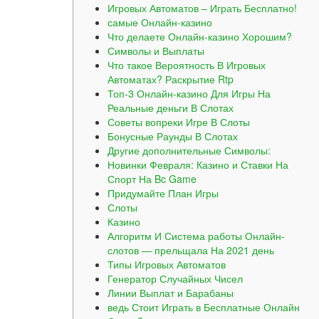
Игровых Автоматов – Играть Бесплатно!
самые Онлайн-казино
Что делаете Онлайн-казино Хорошим?
Символы и Выплаты
Что такое Вероятность В Игровых
Автоматах? Раскрытие Rtp
Топ-3 Онлайн-казино Для Игры На
Реальные деньги В Слотах
Советы вопреки Игре В Слоты
Бонусные Раунды В Слотах
Другие дополнительные Символы:
Новинки Февраля: Казино и Ставки На
Спорт На Bc Game
Придумайте План Игры
Слоты
Казино
Алгоритм И Система работы Онлайн-
слотов — прельщала На 2021 день
Типы Игровых Автоматов
Генератор Случайных Чисел
Линии Выплат и Барабаны
ведь Стоит Играть в Бесплатные Онлайн