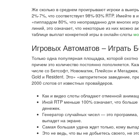
Же сколько в среднем проигрывают игроки а выигр
2%-7%, что соответствует 98%-93% RTP. Имейте в и
«пиппардом 80%, что неоправданно для многих игр
линий, это означает, что некоторые из них можно а
таблице выплат конкретной игры в онлайн-слоты
мо
Игровых Автоматов – Играть Б
Только одна популярная площадка, которой охотно 
причем это количество постоянно пополняется. Каз
числе со Бетсофт, Новоматик, Плейсон и Мегаджек.
Gold и Resident. Это» «авторитетное заведение, п
2000 слотов от известных провайдеров.
Как и видео слоты обладают отменной анимац
Иной RTP меньше 100% означает, что больше 
денежек.
Генератор случайных чисел — это программа,
выпадет на экране.
Самая большая удача ждет только, кому выпад
Это не ведь, что вы не добьетесь своего, не 